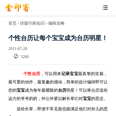
首页
排版印刷知识
编辑攻略
>
>
个性台历让每个宝宝成为台历明星！
2011-07-20
5260
个性台历
，可以用来
记录宝宝
最真挚的笑脸，
最可爱的动作，最童趣的感动，简单的设计编排即可让
您的
宝宝
成为每年最耀眼的
台历
明星！可以将台历送给
远方的爷爷奶奶，外公外婆以解长辈们对
宝宝
的思念。
送给长辈，即便不常见面也能满足他们对孙儿的思