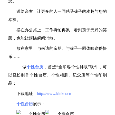
念。
送给亲友，让更多的人一同感受孩子的稚趣与您的
幸福。
摆在办公桌上，工作再忙再累，看到孩子无邪的笑
颜，也能让烦恼瞬间消散。
放在家里，与来访的亲朋、与孩子一同体味这份快
乐……
做
个性台历
，首选“金印客个性排版”软件，可
以轻松制作个性台历、个性相册、纪念册等个性印刷
品；
下载地址：
http://www.kinker.cn
个性台历
展示：