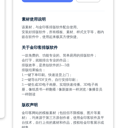
素材使用说明
该素材，与金印客排版软件配合使用。
安装好排版软件，所有模板、素材、样式文字等，都内
嵌在软件中，使用起来极其方便快捷。
关于金印客排版软件
一款免费的、功能专业的、简单易用的排版软件；
会打字，就能排出专业的作品；
排版效率，是类似软件的3—5倍
排版结果输出：
1.一键下单印刷。快速送货上门；
2.一键导出PDF文件。自行安排印刷；
3.一键生成3D电子画册。实现快速传播。3D电子画
册，像纸质书一样翻看 / 像新媒体一样浏览 / 像播音员
一样朗读
版权声明
金印客网站的模板素材（包括但不限模板、图片等素
材），均来源于第三方原创作者，使用金印客软件及平
台技术，自行上传的素材和作品，授权给金印客展示或
销售。