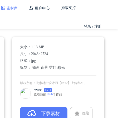
排版支持
素材库
用户中心
登录 / 注册
大小：
1.13 MB
尺寸：
2043×2724
格式：
jpg
标签：
插画
背景
霓虹
彩光
版权所有：此素材由设计师【azure】上传发布。
azure
LV 1
查看我的
1856
个作品
下载素材
收藏