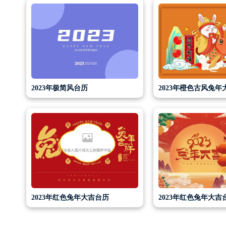
2023年极简风台历
2023年橙色古风兔年
2023年红色兔年大吉台历
2023年红色兔年大吉