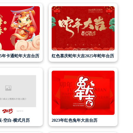
25年卡通蛇年大吉台历
红色喜庆蛇年大吉2025年蛇年台历
板-空白-横式月历
2023年红色兔年大吉台历