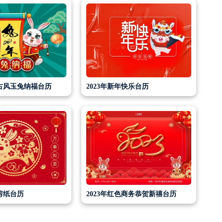
色古风玉兔纳福台历
2023年新年快乐台历
色剪纸台历
2023年红色商务恭贺新禧台历