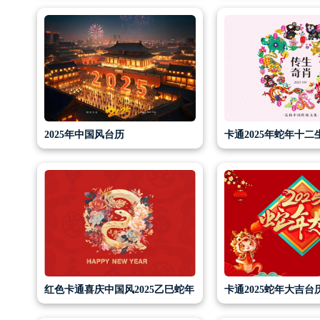
2025年中国风台历
卡通2025年蛇年十二
红色卡通喜庆中国风2025乙巳蛇年
卡通2025蛇年大吉台