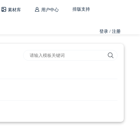
排版支持
素材库
用户中心
登录 / 注册