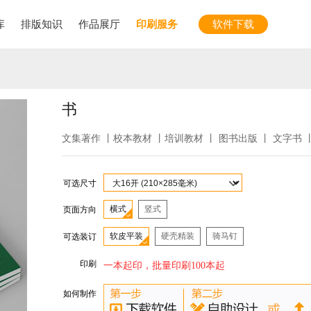
库
排版知识
作品展厅
印刷服务
软件下载
书
文集著作 丨校本教材 丨培训教材 丨 图书出版 丨 文字书 丨
可选尺寸
横式
竖式
页面方向
软皮平装
硬壳精装
骑马钉
可选装订
印刷
一本起印，批量印刷100本起
如何制作