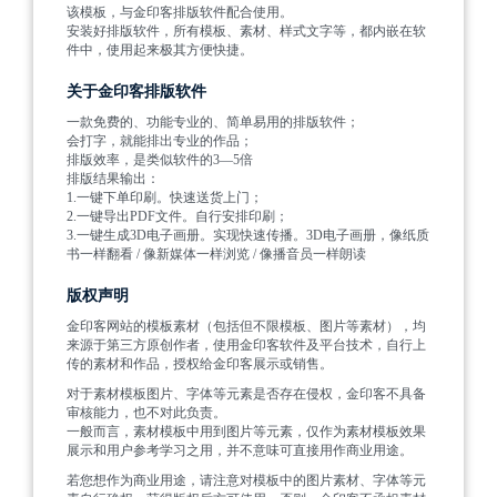
该模板，与金印客排版软件配合使用。
安装好排版软件，所有模板、素材、样式文字等，都内嵌在软
件中，使用起来极其方便快捷。
关于金印客排版软件
一款免费的、功能专业的、简单易用的排版软件；
会打字，就能排出专业的作品；
排版效率，是类似软件的3—5倍
排版结果输出：
1.一键下单印刷。快速送货上门；
2.一键导出PDF文件。自行安排印刷；
3.一键生成3D电子画册。实现快速传播。3D电子画册，像纸质
书一样翻看 / 像新媒体一样浏览 / 像播音员一样朗读
版权声明
金印客网站的模板素材（包括但不限模板、图片等素材），均
来源于第三方原创作者，使用金印客软件及平台技术，自行上
传的素材和作品，授权给金印客展示或销售。
对于素材模板图片、字体等元素是否存在侵权，金印客不具备
审核能力，也不对此负责。
一般而言，素材模板中用到图片等元素，仅作为素材模板效果
展示和用户参考学习之用，并不意味可直接用作商业用途。
若您想作为商业用途，请注意对模板中的图片素材、字体等元