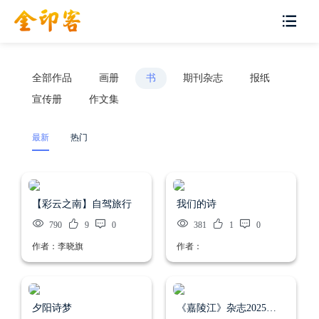
全部作品
画册
书
期刊杂志
报纸
宣传册
作文集
最新
热门
【彩云之南】自驾旅行
我们的诗
790
9
0
381
1
0
作者：李晓旗
作者：
夕阳诗梦
《嘉陵江》杂志2025年第1期（总第79期）