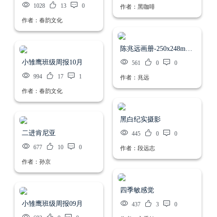
1028
13
0
作者：黑咖啡
作者：春韵文化
陈兆远画册-250x248mm软皮平装-文档231120-1034
小雏鹰班级周报10月
561
0
0
994
17
1
作者：兆远
作者：春韵文化
黑白纪实摄影
二进肯尼亚
445
0
0
677
10
0
作者：段远志
作者：孙京
四季敏感觉
小雏鹰班级周报09月
437
3
0