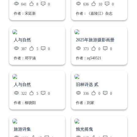
641
8
0
636
10
0
作者：宋廷新
作者：《嘉陵江》杂志
人与自然
2025年旅游摄影画册
387
5
0
373
0
0
作者：邓宇涵
作者：zq540521
人与自然
旧林诗选 贰
322
5
0
336
0
0
作者：柳骁阳
作者：刘家
旅游诗集
烛光摇曳