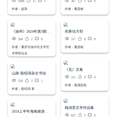
1968
15
1
367
1
0
作者：赵寅
作者：董彦彬
《渝州》2024年第3期（总第55期）
伤寒论方剂
504
2
0
317
0
0
作者：重庆市渝中区文学艺
作者：董彦彬
术界联合会
《见》文集
山路·陈绍清杂文书信选集
311
0
0
519
2
1
作者：暮酒笙歌
作者：陈绍清 著
钱清贵文学作品集
2024上半年海南旅游日记
627
5
0