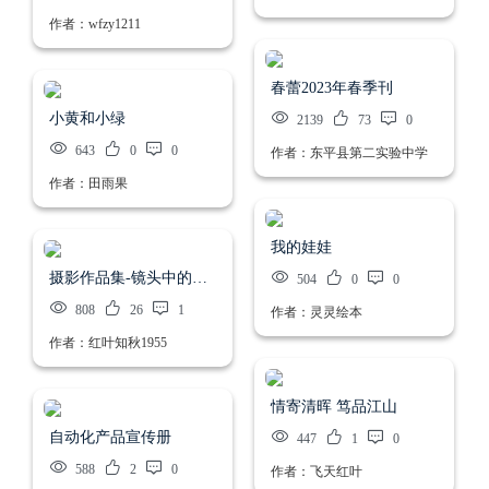
作者：wfzy1211
春蕾2023年春季刊
小黄和小绿
2139
73
0
643
0
0
作者：东平县第二实验中学
作者：田雨果
我的娃娃
摄影作品集-镜头中的绿水青山
504
0
0
808
26
1
作者：灵灵绘本
作者：红叶知秋1955
情寄清晖 笃品江山
自动化产品宣传册
447
1
0
588
2
0
作者：飞天红叶