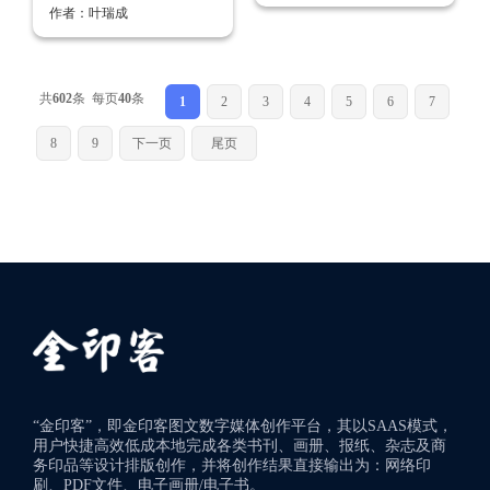
作者：叶瑞成
共
602
条 每页
40
条
1
2
3
4
5
6
7
8
9
下一页
尾页
“金印客”，即金印客图文数字媒体创作平台，其以SAAS模式，
用户快捷高效低成本地完成各类书刊、画册、报纸、杂志及商
务印品等设计排版创作，并将创作结果直接输出为：网络印
刷、PDF文件、电子画册/电子书。