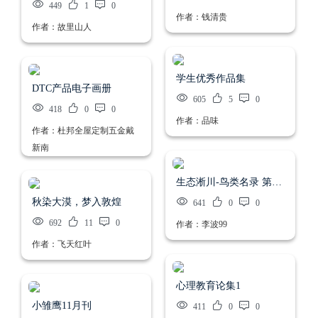
449
1
0
作者：钱清贵
作者：故里山人
学生优秀作品集
DTC产品电子画册
605
5
0
418
0
0
作者：品味
作者：杜邦全屋定制五金戴
新南
生态淅川-鸟类名录 第二版
秋染大漠，梦入敦煌
641
0
0
692
11
0
作者：李波99
作者：飞天红叶
心理教育论集1
小雏鹰11月刊
411
0
0