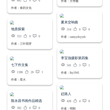
692
9
0
作者：方秀敏
作者：春韵文化
夏末交响曲
地质探索
314
0
0
553
9
0
作者：samyydsyyds
作者：三叶萌芽
李宝強摄影第四集
七下作文集
541
3
1
1186
26
1
作者：lhy1941
作者：星火
赶路人
陈永昌书画作品精选
428
4
0
392
0
0
作者：明刚