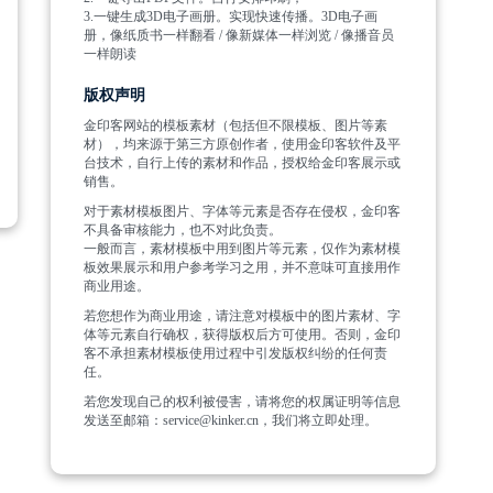
3.一键生成3D电子画册。实现快速传播。3D电子画
册，像纸质书一样翻看 / 像新媒体一样浏览 / 像播音员
一样朗读
版权声明
金印客网站的模板素材（包括但不限模板、图片等素
材），均来源于第三方原创作者，使用金印客软件及平
台技术，自行上传的素材和作品，授权给金印客展示或
销售。
对于素材模板图片、字体等元素是否存在侵权，金印客
不具备审核能力，也不对此负责。
一般而言，素材模板中用到图片等元素，仅作为素材模
板效果展示和用户参考学习之用，并不意味可直接用作
商业用途。
若您想作为商业用途，请注意对模板中的图片素材、字
体等元素自行确权，获得版权后方可使用。否则，金印
客不承担素材模板使用过程中引发版权纠纷的任何责
任。
若您发现自己的权利被侵害，请将您的权属证明等信息
发送至邮箱：service@kinker.cn，我们将立即处理。