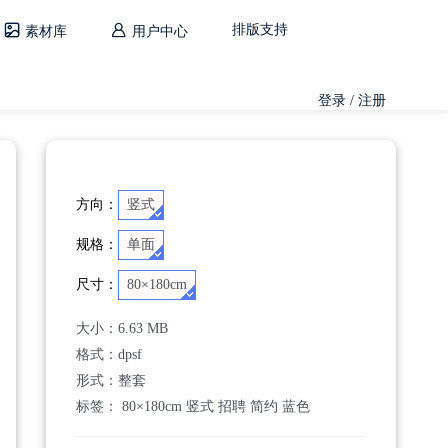
排版支持
素材库
用户中心
登录 / 注册
方向：
竖式
规格：
单面
尺寸：
80×180cm
大小：
6.63 MB
格式：
dpsf
形式：整套
标签：
80×180cm
竖式
招聘
简约
蓝色