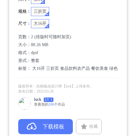
规格：
三折页
尺寸：
大16开
页数：
2 (排版时可随时加页)
大小：
88.26 MB
格式：
dpsf
形式：整套
标签：
大16开
三折页
食品饮料农产品
餐饮美食
绿色
版权所有：此模板由设计师【luck】上传发布。
发布日期：
2023-03-28
luck
LV 1
查看我的
106
个作品
下载模板
收藏