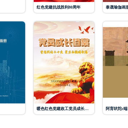
红色党建抗战胜利80周年
泰晟瑜伽画
暖色红色党建政工党员成长档案
阿育吠陀c端