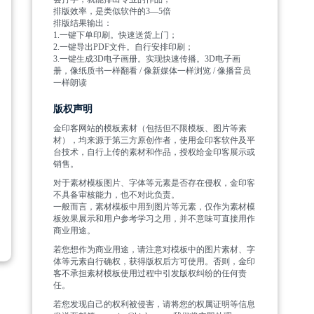
排版效率，是类似软件的3—5倍
排版结果输出：
1.一键下单印刷。快速送货上门；
2.一键导出PDF文件。自行安排印刷；
3.一键生成3D电子画册。实现快速传播。3D电子画
册，像纸质书一样翻看 / 像新媒体一样浏览 / 像播音员
一样朗读
版权声明
金印客网站的模板素材（包括但不限模板、图片等素
材），均来源于第三方原创作者，使用金印客软件及平
台技术，自行上传的素材和作品，授权给金印客展示或
销售。
对于素材模板图片、字体等元素是否存在侵权，金印客
不具备审核能力，也不对此负责。
一般而言，素材模板中用到图片等元素，仅作为素材模
板效果展示和用户参考学习之用，并不意味可直接用作
商业用途。
若您想作为商业用途，请注意对模板中的图片素材、字
体等元素自行确权，获得版权后方可使用。否则，金印
客不承担素材模板使用过程中引发版权纠纷的任何责
任。
若您发现自己的权利被侵害，请将您的权属证明等信息